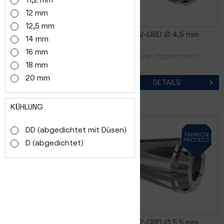
11,2 mm
12 mm
12,5 mm
GERC32-GBD Ø 4,0 mm
GERC32-GBD Ø 4,5 mm
14 mm
16 mm
ARTIKEL-NR. 13826010400
ARTIKEL-NR. 13826010450
18 mm
20 mm
DETAILS
DETAILS
KÜHLUNG
DD (abgedichtet mit Düsen)
D (abgedichtet)
GERC32-GBD Ø 5,0 mm
GERC32-GBD Ø 5,5 mm