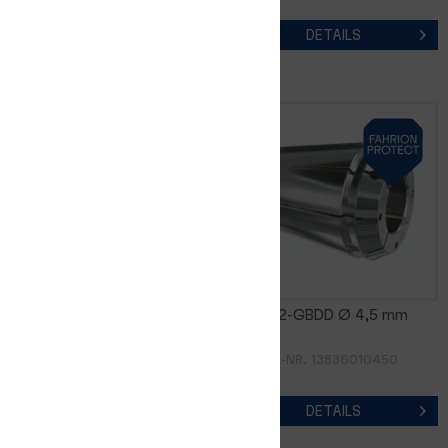
DETAILS
DETAILS
GERC32-GBD Ø 20,0 mm
GERC32-GBDD Ø 4,5 mm
ARTIKEL-NR. 13826012000
ARTIKEL-NR. 13836010450
DETAILS
DETAILS