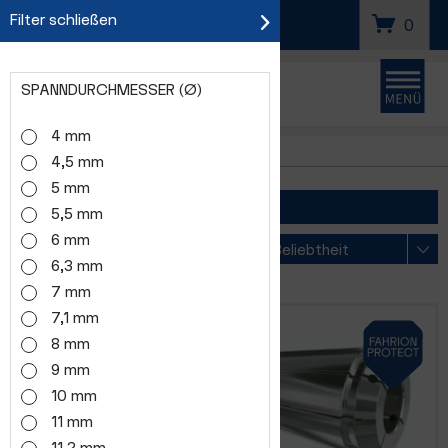
Filter schließen
SUCHEN
0
SPANNDURCHMESSER (Ø)
4 mm
10µm
4,5 mm
5 mm
FILTER
5,5 mm
6 mm
Sortierung:
6,3 mm
7 mm
7,1 mm
8 mm
9 mm
10 mm
11 mm