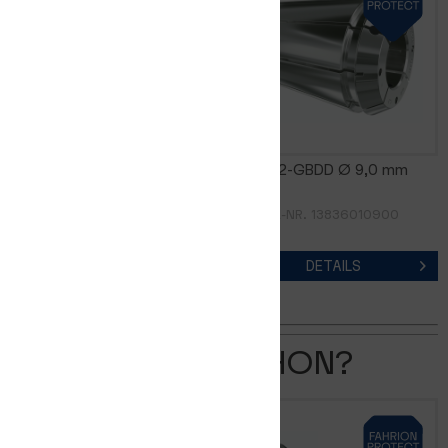
GERC32-GBDD Ø 8,0 mm
GERC32-GBDD Ø 9,0 mm
ARTIKEL-NR. 13836010800
ARTIKEL-NR. 13836010900
DETAILS
DETAILS
KENNEN SIE SCHON?