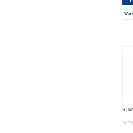
Wer
STM
ARTI