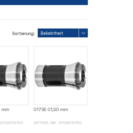
Sortierung:
0 mm
0173E 01,50 mm
10128010100
ARTIKEL-NR. 10128010150