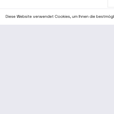
STM
Diese Website verwendet Cookies, um Ihnen die bestmögli
ART
* Alle Preise vers
Unsere Angebote richt
UNTERNEHMEN
SER
Eugen Fahrion GmbH & Co. KG
Date
Forststraße 54