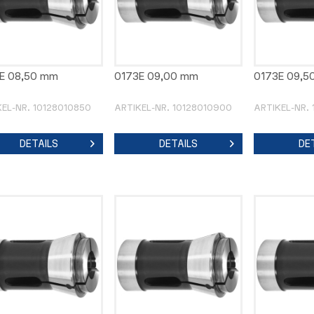
E 08,50 mm
0173E 09,00 mm
0173E 09,5
KEL-NR. 10128010850
ARTIKEL-NR. 10128010900
ARTIKEL-NR.
DETAILS
DETAILS
DE