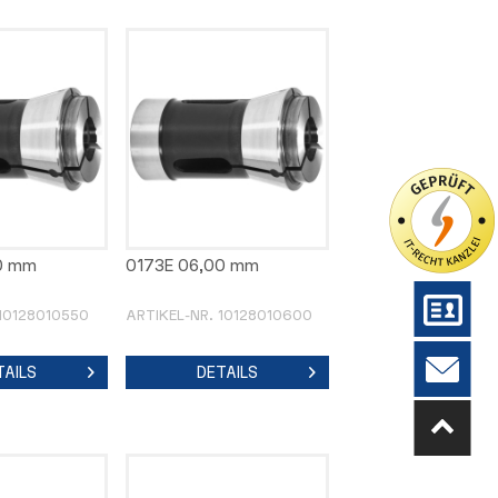
0 mm
0173E 06,00 mm
 10128010550
ARTIKEL-NR. 10128010600
TAILS
DETAILS