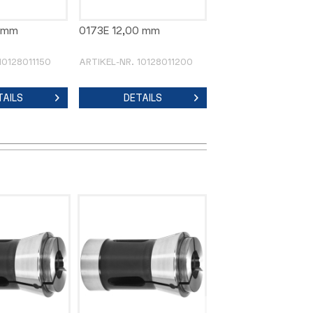
0 mm
0173E 12,00 mm
10128011150
ARTIKEL-NR. 10128011200
TAILS
DETAILS