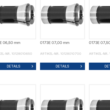
E 06,50 mm
0173E 07,00 mm
0173E 07,5
KEL-NR. 10128010650
ARTIKEL-NR. 10128010700
ARTIKEL-NR.
DETAILS
DETAILS
DE