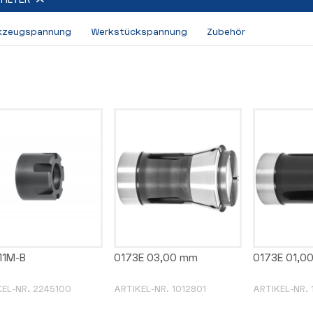
kzeugspannung
Werkstückspannung
Zubehör
11M-B
0173E 03,00 mm
0173E 01,0
KEL-NR. 2245100
ARTIKEL-NR. 1012801
ARTIKEL-NR. 