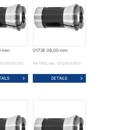
0 mm
0173E 08,00 mm
 10128010750
ARTIKEL-NR. 10128010800
TAILS
DETAILS