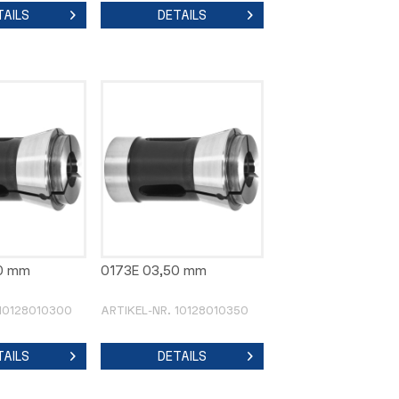
TAILS
DETAILS
0 mm
0173E 03,50 mm
 10128010300
ARTIKEL-NR. 10128010350
TAILS
DETAILS