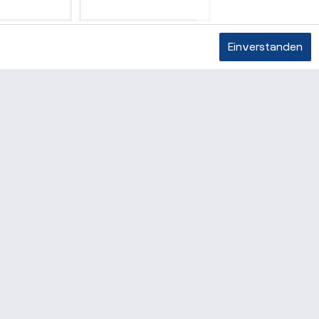
0 mm
0173E 01,50 mm
0173E 02,00 mm
Einverstanden
 10128010100
ARTIKEL-NR. 10128010150
ARTIKEL-NR. 1012801
TAILS
DETAILS
DETAILS
anders beschrieben
räge mit Verbrauchern.
NEWSLETTER
Zum Newsletter anmelden