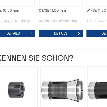
E 10,50 mm
0173E 11,00 mm
0173E 11,5
EL-NR. 10128011050
ARTIKEL-NR. 10128011100
ARTIKEL-NR. 
DETAILS
DETAILS
DE
KENNEN SIE SCHON?