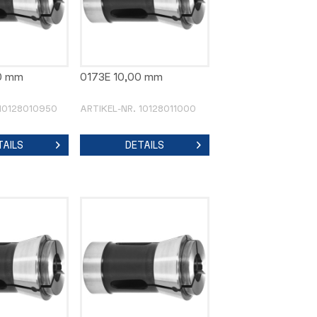
0 mm
0173E 10,00 mm
 10128010950
ARTIKEL-NR. 10128011000
TAILS
DETAILS