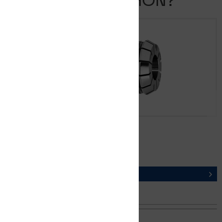
KENNEN SIE SCHON?
FM16DG Ø 2,0 mm
ARTIKEL-NR. 12201010200
DETAILS