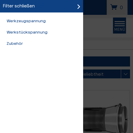
Filter schließen
SUCHEN
0
Werkzeugspannung
Werkstückspannung
Sonstiges
Zubehör
FILTER
Sortierung: