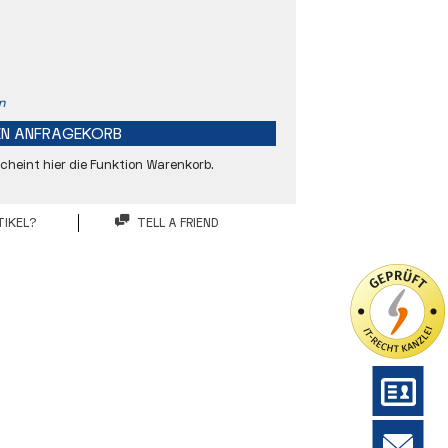
n
EN
ANFRAGEKORB
heint hier die Funktion Warenkorb.
IKEL?
TELL A FRIEND