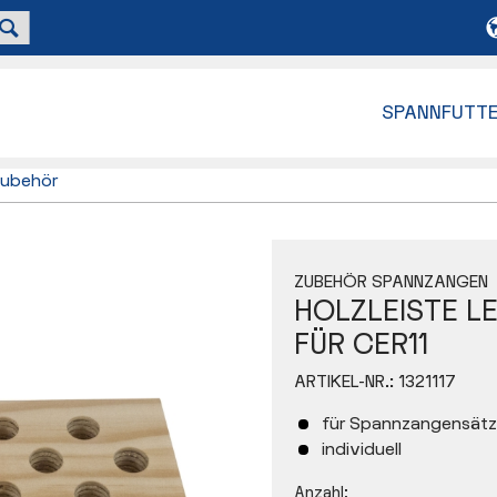
SPANNFUTT
ubehör
ZUBEHÖR SPANNZANGEN
HOLZLEISTE LEE
FÜR CER11
ARTIKEL-NR.:
1321117
für Spannzangensät
individuell
Anzahl: