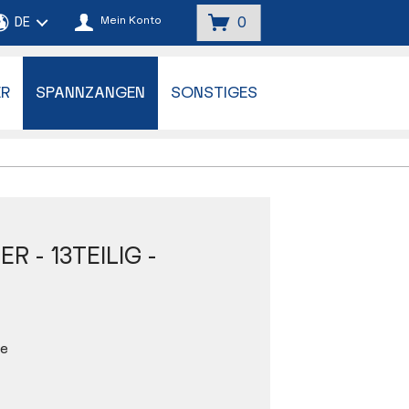
Mein Konto
0
ER
SPANNZANGEN
SONSTIGES
R - 13TEILIG -
ze