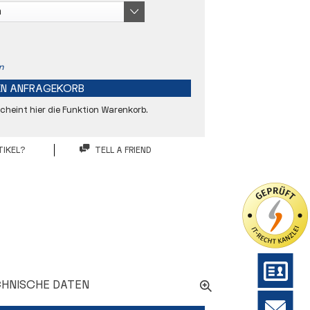
n
EN
ANFRAGEKORB
heint hier die Funktion Warenkorb.
IKEL?
TELL A FRIEND
10 µm
43,7 mm
60 mm
HNISCHE DATEN