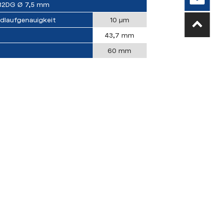
32DG Ø 7,5 mm
dlaufgenauigkeit
10 µm
43,7 mm
60 mm