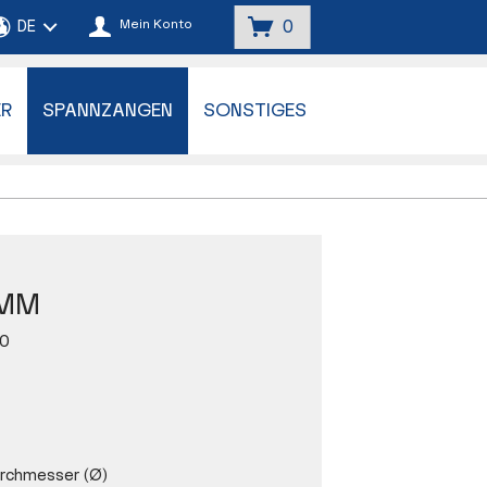
Mein Konto
0
ER
SPANNZANGEN
SONSTIGES
 MM
0
rchmesser (Ø)