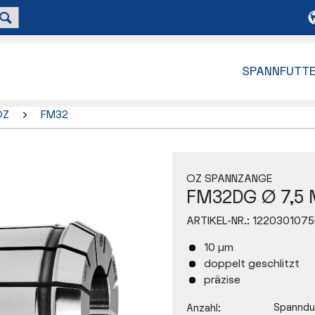
SPANNFUTT
OZ
FM32
OZ SPANNZANGE
FM32DG Ø 7,5
ARTIKEL-NR.:
1220301075
10 µm
doppelt geschlitzt
präzise
Spanndu
Anzahl: