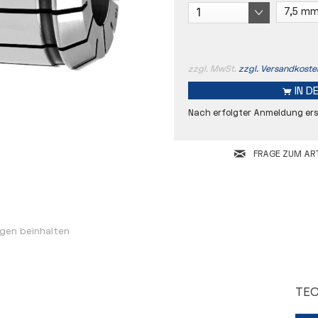
zzgl. MwSt.
zzgl. Versandkoste
IN D
Nach erfolgter Anmeldung ersc
FRAGE ZUM ART
Rundlaufgenauigkeit
D
L
gen beinhalten
TEC