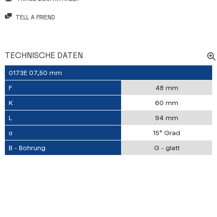
TELL A FRIEND
TECHNISCHE DATEN
0173E 07,50 mm
F
48 mm
K
60 mm
L
94 mm
α
15° Grad
B - Bohrung
G - glatt