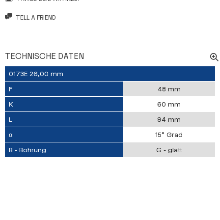
TELL A FRIEND
TECHNISCHE DATEN
0173E 26,00 mm
F
48 mm
K
60 mm
L
94 mm
α
15° Grad
B - Bohrung
G - glatt