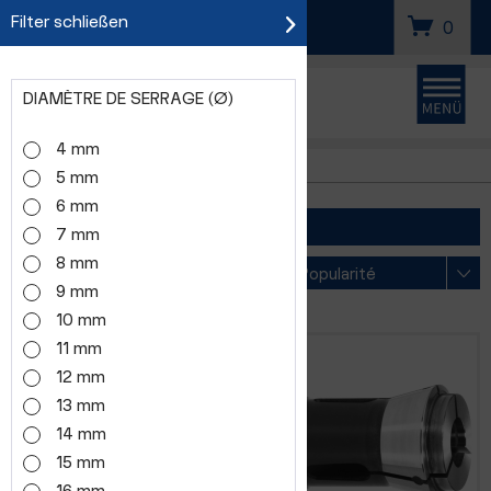
Filter schließen
SUCHEN
0
DIAMÈTRE DE SERRAGE (Ø)
4 mm
185E FM1149
5 mm
6 mm
FILTER
7 mm
8 mm
Sortierung:
9 mm
10 mm
11 mm
12 mm
13 mm
14 mm
15 mm