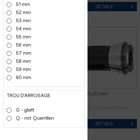
51 mm
DETAILS
DETAILS
52 mm
53 mm
54 mm
55 mm
56 mm
57 mm
58 mm
59 mm
60 mm
0185E 09,00 mm
0185E 10,00 mm
TROU D'ARROSAGE
RÉF. D'ARTICLE 10130010900
RÉF. D'ARTICLE 10130011000
G - glatt
Q - mit Querrillen
DETAILS
DETAILS