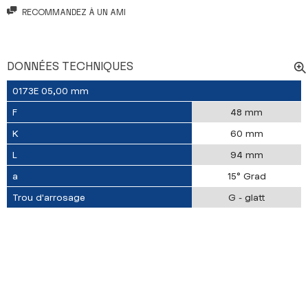
RECOMMANDEZ À UN AMI
DONNÉES TECHNIQUES
0173E 05,00 mm
F
48 mm
K
60 mm
L
94 mm
a
15° Grad
Trou d'arrosage
G - glatt