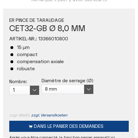
Remarque: Il peut y avoir des écarts
ER PINCE DE TARAUDAGE
CET32-GB Ø 8,0 MM
ARTIKEL-NR.:
13366010800
15 µm
compact
compensation axiale
robuste
Diamètre de serrage (Ø)
Nombre:
zzgl. MwSt.
zzgl. Versandkosten
DANS LE
PANIER DES DEMANDES
Après vous être connecté, la fonction panier apparaît ici.