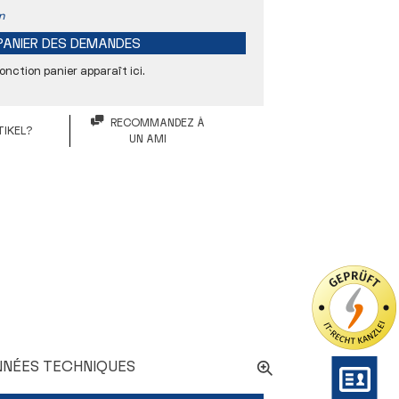
n
PANIER DES DEMANDES
onction panier apparaît ici.
RECOMMANDEZ À
IKEL?
UN AMI
15 µm
41 mm
46 mm
NÉES TECHNIQUES