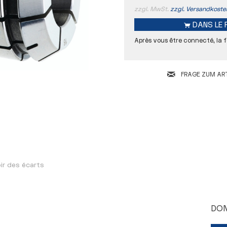
zzgl. MwSt.
zzgl. Versandkoste
DANS LE
Après vous être connecté, la f
FRAGE ZUM ART
Concentricité
D
L
ir des écarts
DON