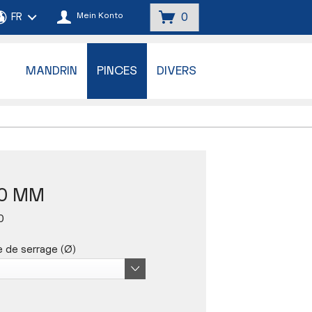
Mein Konto
0
MANDRIN
PINCES
DIVERS
,0 MM
0
 de serrage (Ø)