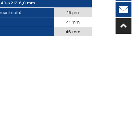
40-K2 Ø 6,0 mm
centricité
15 µm
41 mm
46 mm