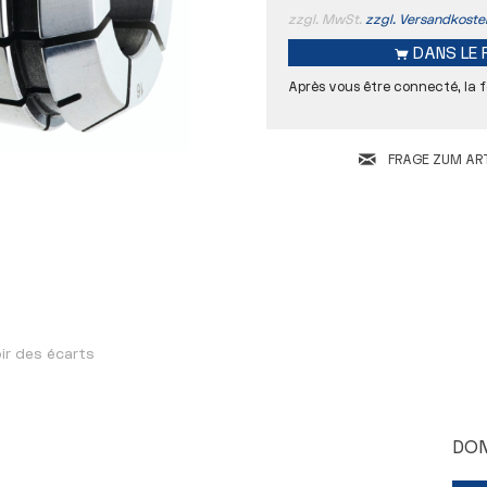
zzgl. MwSt.
zzgl. Versandkoste
DANS LE
Après vous être connecté, la f
FRAGE ZUM ART
Concentricité
D
L
ir des écarts
DON