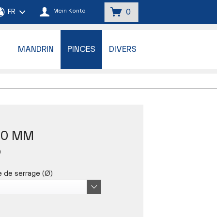
Mein Konto
0
MANDRIN
PINCES
DIVERS
,0 MM
0
 de serrage (Ø)