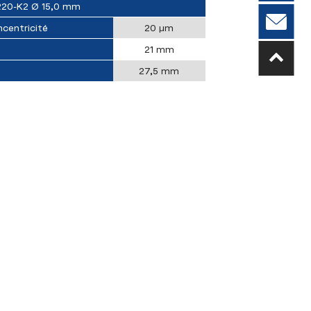
20-K2 Ø 15,0 mm
centricité
20 µm
21 mm
27,5 mm