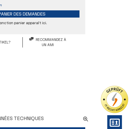
n
PANIER DES DEMANDES
onction panier apparaît ici.
RECOMMANDEZ À
IKEL?
UN AMI
20 µm
21 mm
27,5 mm
NÉES TECHNIQUES