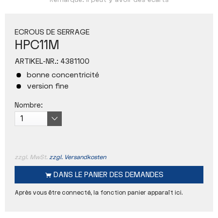
Remarque: Il peut y avoir des écarts
ECROUS DE SERRAGE
HPC11M
ARTIKEL-NR.:
4381100
bonne concentricité
version fine
Nombre:
zzgl. MwSt.
zzgl. Versandkosten
DANS LE
PANIER DES DEMANDES
Après vous être connecté, la fonction panier apparaît ici.