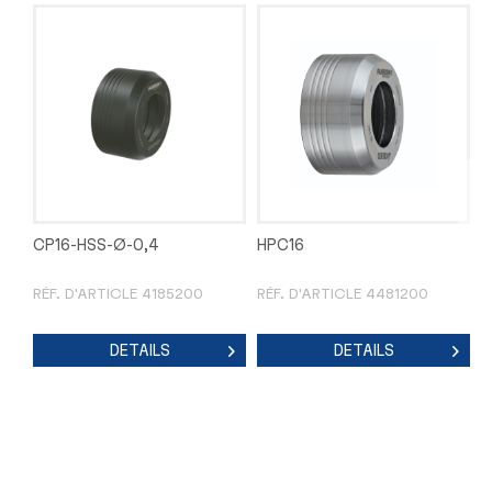
CP16-HSS-Ø-0,4
HPC16
H
D
RÉF. D'ARTICLE 4185200
RÉF. D'ARTICLE 4481200
R
DETAILS
DETAILS