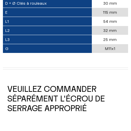
D = Ø Clés à rouleaux
30 mm
E
115 mm
L1
54 mm
L2
32 mm
L3
25 mm
G
M11x1
VEUILLEZ COMMANDER
SÉPARÉMENT L'ÉCROU DE
SERRAGE APPROPRIÉ