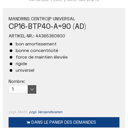
Remarque: Il peut y avoir des écarts
MANDRINS CENTRO|P UNIVERSAL
CP16-BTP40-A=90 (AD)
ARTIKEL-NR.:
44365360900
bon amortissement
bonne concentricité
force de maintien élevée
rigide
universel
Nombre:
zzgl. MwSt.
zzgl. Versandkosten
DANS LE
PANIER DES DEMANDES