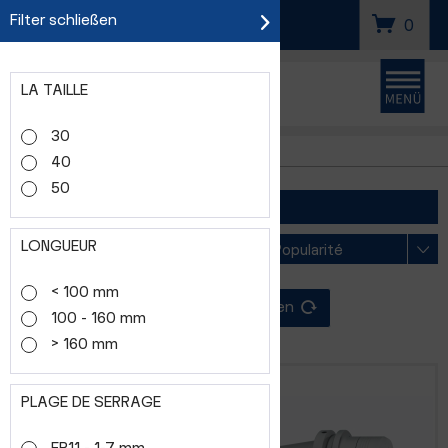
Filter schließen
SUCHEN
0
LA TAILLE
30
BT avec survace frontale
40
50
FILTER
LONGUEUR
Sortierung:
< 100 mm
Vorherige Artikel laden
100 - 160 mm
> 160 mm
PLAGE DE SERRAGE